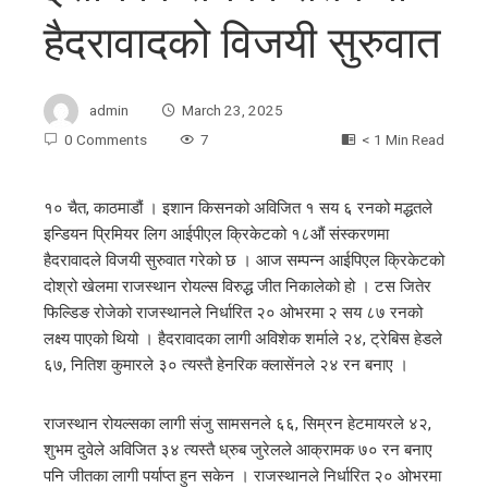
हैदरावादको विजयी सुरुवात
admin
March 23, 2025
0 Comments
7
< 1 Min Read
१० चैत, काठमाडौं । इशान किसनको अविजित १ सय ६ रनको मद्धतले
इन्डियन प्रिमियर लिग आईपीएल क्रिकेटको १८औं संस्करणमा
ebook
हैदरावादले विजयी सुरुवात गरेको छ । आज सम्पन्न आईपिएल क्रिकेटको
दोश्रो खेलमा राजस्थान रोयल्स विरुद्ध जीत निकालेको हो । टस जितेर
ter
फिल्डिङ रोजेको राजस्थानले निर्धारित २० ओभरमा २ सय ८७ रनको
लक्ष्य पाएको थियो । हैदरावादका लागी अविशेक शर्माले २४, ट्रेबिस हेडले
६७, नितिश कुमारले ३० त्यस्तै हेनरिक क्लासेंनले २४ रन बनाए ।
edIn
राजस्थान रोयल्सका लागी संजु सामसनले ६६, सिम्रन हेटमायरले ४२,
erest
शुभम दुवेले अविजित ३४ त्यस्तै ध्रुब जुरेलले आक्रामक ७० रन बनाए
पनि जीतका लागी पर्याप्त हुन सकेन । राजस्थानले निर्धारित २० ओभरमा
mbleupon