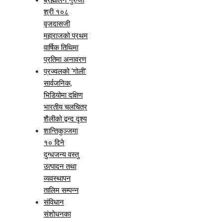
ब्रह्मलिन गुरुजी
श्री १०८
वृजदासजी
महाराजको प्रथम
वार्षिक तिथिमा
प्रतिमा अनावरण
प्रज्वलको ‘गोली’
सार्वजनिक,
भिडियोमा दक्षिण
भारतीय चलचित्र
शैलीको द्वन्द दृश्य
शान्तिकुञ्जमा
१० दिने
दुग्धजन्य वस्तु
उत्पादन तथा
व्यवस्थापन
तालिम सम्पन्न
संविधान
संशोधनका