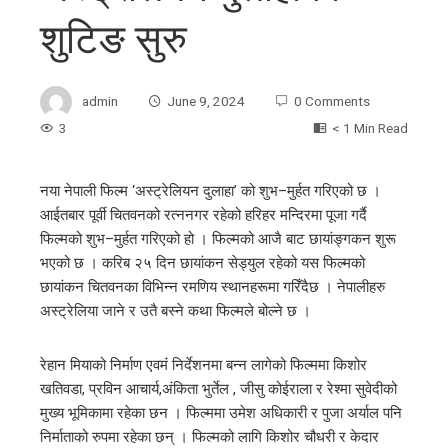
शुटिङ सुरु
admin
June 9, 2024
0 Comments
3
< 1 Min Read
नया नेपाली फिल्म ‘अस्ट्रेलियन दुलाहा’ को शुभ–मुर्हत गरिएको छ ।
आईतबार पूर्वी चितवनको रत्ननगर रहेको हरिहर मन्दिरमा पूजा गर्दै
ebook
फिल्मको शुभ–मुर्हत गरिएको हो । फिल्मको आजै बाट छायांङ्गकन शुरू
भएको छ । करिब २५ दिन छायांकन सेड्युल रहेको यस फिल्मको
ter
छायांकन चितवनका विभिन्न रमणिय स्थानहरूमा गरिँदैछ । नेपालीहरु
अस्ट्रेलिया जाने र उतै बस्ने कथा फिल्मले बोल्ने छ ।
edIn
रेहान मियाको निर्माण एवमंं निर्देशनमा बन्न लागेको फिल्ममा किशोर
खतिवडा, प्रविन आचार्य,अंकिता भुर्तेल , जीसु कोईराला र रेश्मा सुवेदीको
erest
मुख्य भूमिकामा रहेका छन । फिल्ममा उमेश अधिकारी र पुजा अर्याल पनि
निर्माताको रुपमा रहेका छन् । फिल्मको लागि किशोर चौधरी र केदार
mbleupon