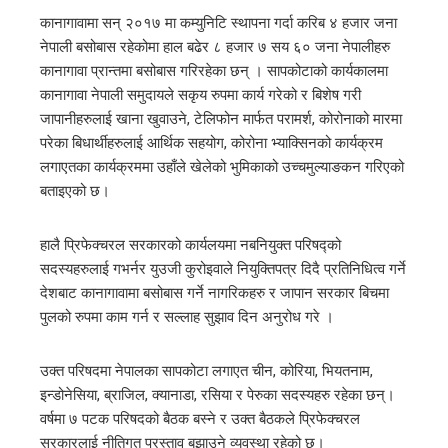
कानागावामा सन् २०१७ मा कम्युनिटि स्थापना गर्दा करिब ४ हजार जना
नेपाली बसोबास रहेकोमा हाल बढेर ८ हजार ७ सय ६० जना नेपालीहरु
mbleupon
कानागावा प्रान्तमा बसोबास गरिरहेका छन् । सापकोटाको कार्यकालमा
कानागावा नेपाली समुदायले सकृय रुपमा कार्य गरेको र बिशेष गरी
l
जापानीहरुलाई खाना खुवाउने, टेलिफोन मार्फत परामर्श, कोरोनाको मारमा
परेका बिधार्थीहरुलाई आर्थिक सहयोग, कोरोना भ्याक्सिनको कार्यक्रम
लगाएतका कार्यक्रममा उहाँले खेलेको भुमिकाको उच्चमुल्याङकन गरिएको
बताइएको छ।
हालै प्रिफेक्चरल सरकारको कार्यलयमा नबनियुक्त परिषद्को
सदस्यहरुलाई गभर्नर युउजी कुरोइवाले नियुक्तिपत्र दिदै प्रतिनिधित्व गर्ने
देशबाट कानागावामा बसोबास गर्ने नागरिकहरु र जापान सरकार बिचमा
पुलको रुपमा काम गर्न र सल्लाह सुझाव दिन अनुरोध गरे ।
उक्त परिषदमा नेपालका सापकोटा लगाएत चीन, कोरिया, भियतनाम,
इन्डोनेसिया, ब्राजिल, क्यानाडा, रसिया र पेरुका सदस्यहरु रहेका छन्।
वर्षमा ७ पटक परिषदको बैठक बस्ने र उक्त बैठकले प्रिफेक्चरल
सरकारलाई नीतिगत प्रस्ताव बुझाउने व्यवस्था रहेको छ।