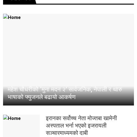
महेश चौधरीको ‘मुना मदन २’ सार्वजनिक, नेपाली र थारु
भाषाको फ्युजनले बढायो आकर्षण
इरानका सर्वोच्च नेता मोज्तबा खामेनी
अस्पताल भर्ना भएको इजरायली
सञ्चारमाध्यमको दाबी