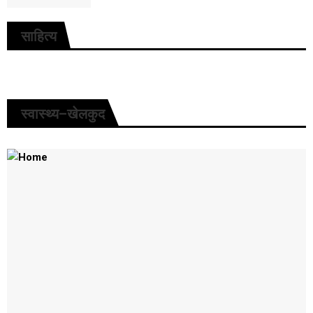
साहित्य
स्वास्थ्य–खेलकुद