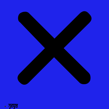
गृहपृष्ठ