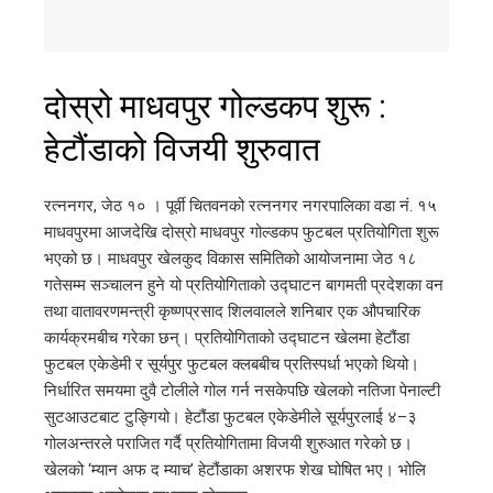
दोस्रो माधवपुर गोल्डकप शुरू :
हेटौंडाको विजयी शुरुवात
रत्ननगर, जेठ १० । पूर्वी चितवनको रत्ननगर नगरपालिका वडा नं. १५
माधवपुरमा आजदेखि दोस्रो माधवपुर गोल्डकप फुटबल प्रतियोगिता शुरू
भएको छ। माधवपुर खेलकुद विकास समितिको आयोजनामा जेठ १८
गतेसम्म सञ्चालन हुने यो प्रतियोगिताको उद्घाटन बागमती प्रदेशका वन
तथा वातावरणमन्त्री कृष्णप्रसाद शिलवालले शनिबार एक औपचारिक
कार्यक्रमबीच गरेका छन्। प्रतियोगिताको उद्घाटन खेलमा हेटौंडा
फुटबल एकेडेमी र सूर्यपुर फुटबल क्लबबीच प्रतिस्पर्धा भएको थियो।
निर्धारित समयमा दुवै टोलीले गोल गर्न नसकेपछि खेलको नतिजा पेनाल्टी
सुटआउटबाट टुङ्गियो। हेटौंडा फुटबल एकेडेमीले सूर्यपुरलाई ४–३
गोलअन्तरले पराजित गर्दै प्रतियोगितामा विजयी शुरुआत गरेको छ।
खेलको ‘म्यान अफ द म्याच’ हेटौंडाका अशरफ शेख घोषित भए। भोलि