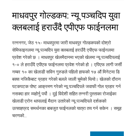
माधवपुर गोल्डकप: न्यू पञ्चदिप युवा
क्लबलाई हराउँदै एपीएफ फाईनलमा
रत्ननगर, जेठ १५- माधवपुरमा जारी माधवपुर गोल्डकपको दोश्रो
सेमिफाइनलमा न्यू पञ्चदिप युवा क्लबलाई हराउँदै एपीएफ फाईनलमा
प्रवेश गरेको छ । माधवपुर खेलमैदानमा भएको खेलमा न्यू पञ्चदिपलाई
१-० ले हराउँदै एपीएफ फाईनलमा प्रवेश गरेको हो । एपिएफ लागी जर्सी
नम्बर १० का खेलाडी सविन गुरुङले पहिलो हाफको १७ औं मिनेटमा डि
बक्स नजिकैबाट प्रहार गरेको बलले जाली चुमेको थियो। खेलको दौरान
पटकपटक पोष्ट आक्रमण गरेको न्यू पञ्चदिपले जवाफी गोल प्रहार गर्न
नसक्दा हार व्यहोर्नु पर्यो । दुई विदेशी सहित तन्नरी पुस्ताका रोजाईका
खेलाडी एरोन थापालाई मैदान उतारेको न्यू पञ्चदिपले दर्शकको
उत्साहप्रद समर्थनका बाबजुत फाईनलको यात्रा तय गर्न सकेन । समूह
चरणको…