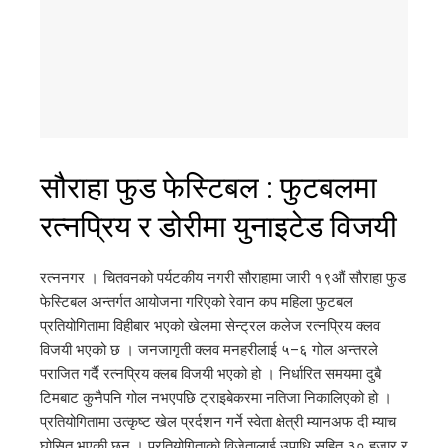
सौराहा फुड फेस्टिबल : फुटबलमा
रत्नप्रिय र डोरीमा युनाइटेड विजयी
रत्ननगर । चितवनको पर्यटकीय नगरी सौराहामा जारी १९औं सौराहा फुड
फेस्टिबल अन्तर्गत आयोजना गरिएको रेवान कप महिला फुटबल
प्रतियोगितामा विहीबार भएको खेलमा सेन्ट्रल कलेज रत्नप्रिय क्लव
विजयी भएको छ । जनजागृती क्लव मनहरीलाई ५–६ गोल अन्तरले
पराजित गर्दै रत्नप्रिय क्लब विजयी भएको हो । निर्धारित समयमा दुबै
टिमबाट कुनैपनि गोल नभएपछि ट्राइबेकरमा नतिजा निकालिएको हो ।
प्रतियोगितामा उत्कृष्ट खेल प्रर्दशन गर्ने स्वेता क्षेत्री म्यानअफ दी म्याच
घोसित भएकी छन् । प्रतियोगिताको विजेतालाई उपाधि सहित ३० हजार र