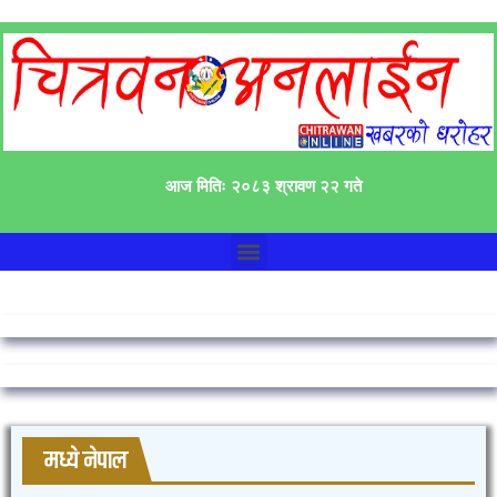
आज मितिः २०८३ श्रावण २२ गते
मध्ये नेपाल