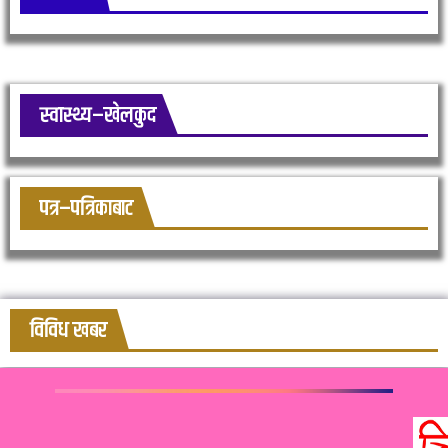
स्वास्थ्य–खेलकुद
पत्र–पत्रिकाबाट
विविध खबर