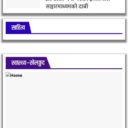
सञ्चारमाध्यमको दाबी
साहित्य
स्वास्थ्य–खेलकुद