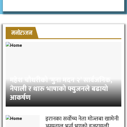
मनोरञ्जन
महेश चौधरीको ‘मुना मदन २’ सार्वजनिक,
नेपाली र थारु भाषाको फ्युजनले बढायो
आकर्षण
इरानका सर्वोच्च नेता मोज्तबा खामेनी
अस्पताल भर्ना भएको इजरायली