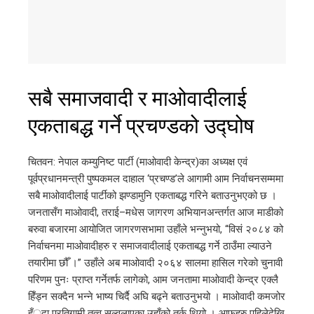
सबै समाजवादी र माओवादीलाई
एकताबद्ध गर्ने प्रचण्डको उद्घोष
चितवन: नेपाल कम्युनिष्ट पार्टी (माओवादी केन्द्र)का अध्यक्ष एवं
पूर्वप्रधानमन्त्री पुष्पकमल दाहाल ‘प्रचण्ड’ले आगामी आम निर्वाचनसम्ममा
सबै माओवादीलाई पार्टीको झण्डामुनि एकताबद्ध गरिने बताउनुभएको छ ।
जनतासँग माओवादी, तराई–मधेस जागरण अभियानअन्तर्गत आज माडीको
बरुवा बजारमा आयोजित जागरणसभामा उहाँले भन्नुभयो, “विसं २०८४ को
निर्वाचनमा माओवादीहरु र समाजवादीलाई एकताबद्ध गर्ने ठाउँमा ल्याउने
तयारीमा छौँ ।” उहाँले अब माओवादी २०६४ सालमा हासिल गरेको चुनावी
परिणम पुनः प्राप्त गर्नेतर्फ लागेको, आम जनतामा माओवादी केन्द्र एक्लै
हिँड्न सक्दैन भन्ने भाष्य चिर्दै अघि बढ्ने बताउनुभयो । माओवादी कमजोर
हँुदा प्रतिगामी तत्व सल्वलाएका उहाँको तर्क थियो । आफूहरु पहिलेदेखि