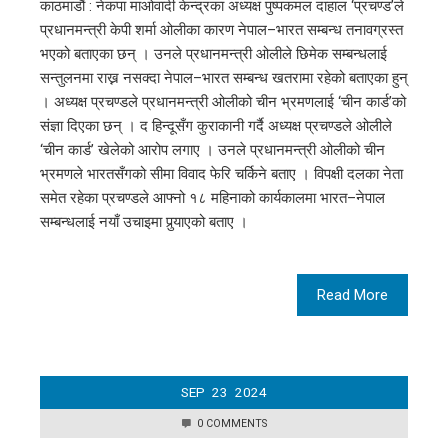
काठमाडौं : नेकपा माओवादी केन्द्रका अध्यक्ष पुष्पकमल दाहाल ‘प्रचण्ड’ले
प्रधानमन्त्री केपी शर्मा ओलीका कारण नेपाल–भारत सम्बन्ध तनावग्रस्त
भएको बताएका छन् । उनले प्रधानमन्त्री ओलीले छिमेक सम्बन्धलाई
सन्तुलनमा राख्न नसक्दा नेपाल–भारत सम्बन्ध खतरामा रहेको बताएका हुन्
। अध्यक्ष प्रचण्डले प्रधानमन्त्री ओलीको चीन भ्रमणलाई ‘चीन कार्ड’को
संज्ञा दिएका छन् । द हिन्दूसँग कुराकानी गर्दै अध्यक्ष प्रचण्डले ओलीले
‘चीन कार्ड’ खेलेको आरोप लगाए । उनले प्रधानमन्त्री ओलीको चीन
भ्रमणले भारतसँगको सीमा विवाद फेरि चर्किने बताए । विपक्षी दलका नेता
समेत रहेका प्रचण्डले आफ्नो १८ महिनाको कार्यकालमा भारत–नेपाल
सम्बन्धलाई नयाँ उचाइमा पुर्‍याएको बताए ।
Read More
SEP
23
2024
0 COMMENTS