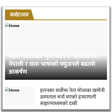
मनोरञ्जन
महेश चौधरीको ‘मुना मदन २’ सार्वजनिक,
नेपाली र थारु भाषाको फ्युजनले बढायो
आकर्षण
इरानका सर्वोच्च नेता मोज्तबा खामेनी
अस्पताल भर्ना भएको इजरायली
सञ्चारमाध्यमको दाबी