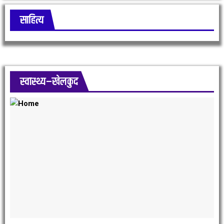
साहित्य
स्वास्थ्य–खेलकुद