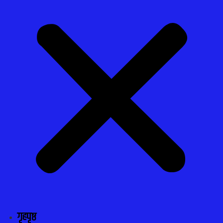
गृहपृष्ठ