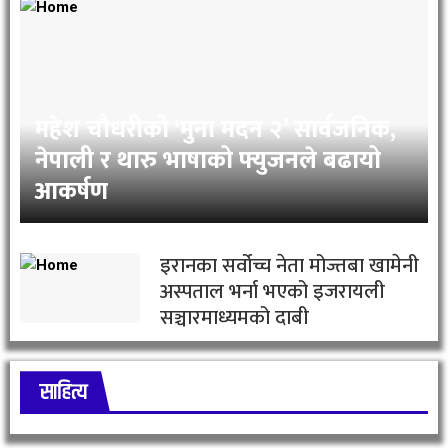
महेश चौधरीको ‘मुना मदन २’ सार्वजनिक,
नेपाली र थारु भाषाको फ्युजनले बढायो
आकर्षण
इरानका सर्वोच्च नेता मोज्तबा खामेनी
अस्पताल भर्ना भएको इजरायली
सञ्चारमाध्यमको दाबी
साहित्य