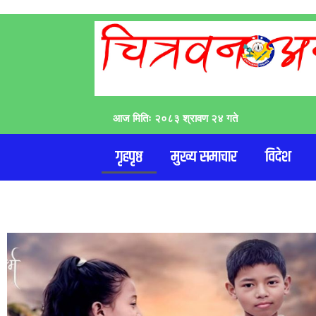
आज मितिः २०८३ श्रावण २४ गते
गृहपृष्ठ
मुख्य समाचार
विदेश