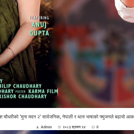
ेश चौधरीको ‘मुना मदन २’ सार्वजनिक, नेपाली र थारु भाषाको फ्युजनले बढायो आकर
Admin
२०८३ श्रावण २४
0