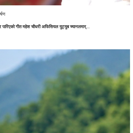
्षण
 पारिएको गीत महेश चौधरी अफिसियल युट्युब च्यानलमार्...