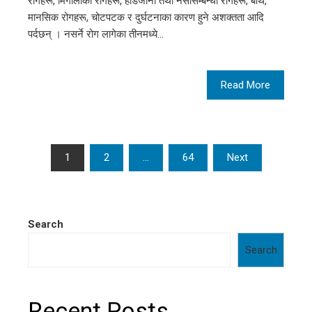
रोगहरू, मिर्गौलाका रोगहरू, हाडजोर्नी तथा नसासम्बन्धी रोगहरू, बाथ,
मानसिक रोगहरू, चोटपटक र दुर्घटनाका कारण हुने अशक्तता आदि
पर्दछन् । नसर्ने रोग लागेका तीनमध्ये…
Read More
Posts
1
2
…
64
Next
pagination
Search
Search
Recent Posts