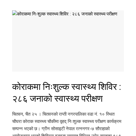
कोराकमा निःशुल्क स्वास्थ्य शिविर :
२८६ जनाको स्वास्थ्य परीक्षण
चितवन, चैत २५ । चितवनको राप्ती नगरपालिका वडा नं. १० स्थित
चौघरा कोराक स्वास्थ्य चौकीमा वृहद् निःशुल्क स्वास्थ्य परीक्षण कार्यक्रम
सम्पन्न भएको छ। ग्रीन सोसाइटी नेपाल रत्ननगर-७ सौराहाको
आयोजनामा भएको शिविरमा बृद्धबृद्धा लगायत विभिन्न उमेर समूहका १८९