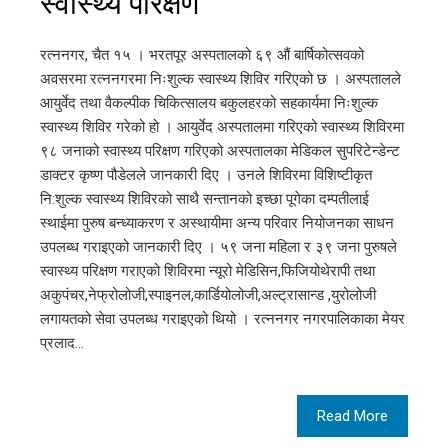
स्वास्थ्य परिक्षण
रत्ननगर, चैत १५ । भरतपूर अस्पतालको ६९ औं बार्षिकोत्सवको
अवसरमा रत्ननगरमा निःशुल्क स्वास्थ्य शिविर गरिएको छ । अस्पतालले
आयुर्वेद तथा वैकल्पीक चिकित्सालय बकुलहरको सहकार्यमा निःशुल्क
स्वास्थ्य शिविर गरेको हो । आयुर्वेद अस्पतालमा गरिएको स्वास्थ्य शिविरमा
९८ जनाको स्वास्थ्य परिक्षण गरिएको अस्पतालका मेडिकल सुपरिटेन्डेन्ट
डाक्टर कृष्ण पौडेलले जानकारी दिए । उनले शिविरमा विशिष्टीकृत
नि:शुल्क स्वास्थ्य शिविरको साथै सन्तानको इच्छा पूगेका दम्पतीलाई
स्थाईमा पुरुष बन्ध्याकरण र अस्थायीमा अन्य परिवार नियोजनका साधन
उपलब्ध गराइएको जानकारी दिए । ५९ जना महिला र ३९ जना पुरुषले
स्वास्थ्य परिक्षण गराएको शिविरमा न्यूरो मेडिसिन,फिजियोथेरापी तथा
अकुपंचर,नेफ्रोलोजी,स्पाइनल,कार्डियोलोजी,अल्ट्रासान्ड ,युरोलोजी
लगायतको सेवा उपलब्ध गराइएको थियो । रत्ननगर नगरपालिकाका मेयर
प्रलाद…
Read More