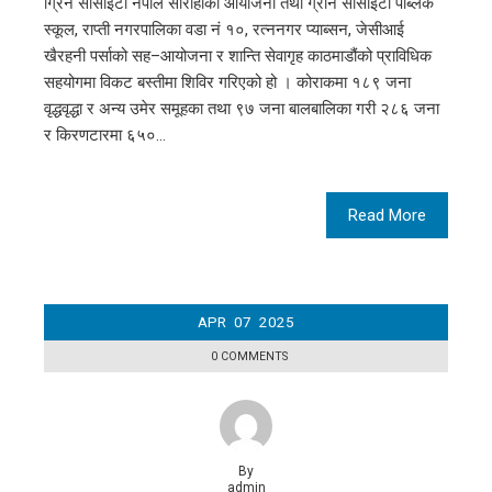
ग्रिन सोसाइटी नेपाल सौराहाको आयोजना तथा ग्रीन सोसाइटी पब्लिक
स्कूल, राप्ती नगरपालिका वडा नं १०, रत्ननगर प्याब्सन, जेसीआई
खैरहनी पर्साको सह–आयोजना र शान्ति सेवागृह काठमाडौंको प्राविधिक
सहयोगमा विकट बस्तीमा शिविर गरिएको हो । कोराकमा १८९ जना
वृद्धवृद्धा र अन्य उमेर समूहका तथा ९७ जना बालबालिका गरी २८६ जना
र किरणटारमा ६५०…
Read More
APR
07
2025
0 COMMENTS
By
admin