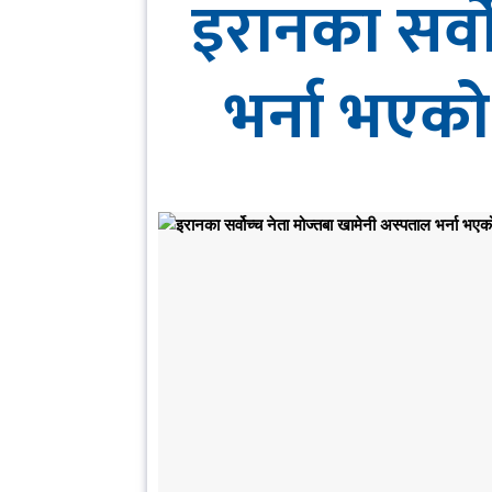
इरानका सर्व
भर्ना भएक