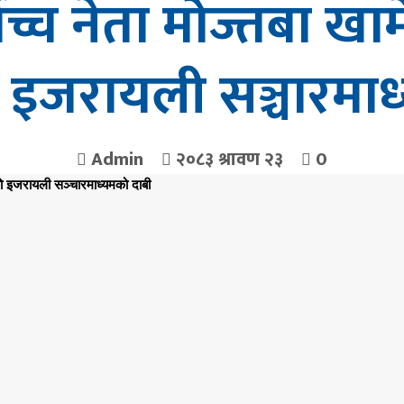
ोच्च नेता मोज्तबा खा
ो इजरायली सञ्चारमाध
Admin
२०८३ श्रावण २३
0