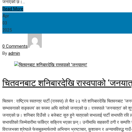
जनाएको छ।…
Read More
Apr
03
2025
0 Comments
By
admin
चितवनबाट शनिबारदेखि रास्वपाको ‘जनयात्
चितवन : राष्ट्रिय स्वतन्त्र पार्टी (रास्वपा) ले चैत २३ गते शनिबारदेखि चितवनबाट ‘जन
सम्भावनाको सङ्कल्प’ का रूपमा अघि सारेको जनाएको छ। रास्वपाले ‘जनयात्रा’ को शुभा
जनाएको छ। शनिबार दिउँसो २ बजेबाट सुरु हुने यात्राको सभालाई पार्टी सभापति रवि ला
सभापतिको जिम्मेवारीमा फर्किएर सक्रिय भएका छन्। उनीमाथि सहकारी ठगी र सम्पत्ति
विराजभक्त श्रेष्ठले फेसबुकमार्फतयो अभियान भ्रष्टाचार, कुशासन र अन्यायविरुद्ध गाउँ–ग