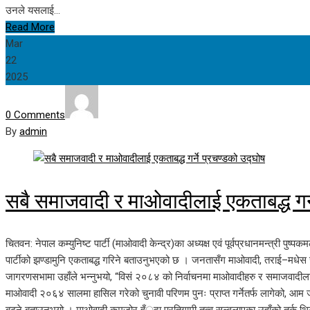
उनले यसलाई…
Read More
Mar
22
2025
0 Comments
By
admin
सबै समाजवादी र माओवादीलाई एकताबद्ध गर्न
चितवन: नेपाल कम्युनिष्ट पार्टी (माओवादी केन्द्र)का अध्यक्ष एवं पूर्वप्रधानमन्त्री प
पार्टीको झण्डामुनि एकताबद्ध गरिने बताउनुभएको छ । जनतासँग माओवादी, तराई–मध
जागरणसभामा उहाँले भन्नुभयो, “विसं २०८४ को निर्वाचनमा माओवादीहरु र समाजवादीलाई ए
माओवादी २०६४ सालमा हासिल गरेको चुनावी परिणम पुनः प्राप्त गर्नेतर्फ लागेको, आम जनता
बढ्ने बताउनुभयो । माओवादी कमजोर हँुदा प्रतिगामी तत्व सल्वलाएका उहाँको तर्क थियो ।