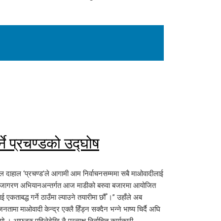
े प्रचण्डको उद्घोष
ुष्पकमल दाहाल ‘प्रचण्ड’ले आगामी आम निर्वाचनसम्ममा सबै माओवादीलाई
ेस जागरण अभियानअन्तर्गत आज माडीको बरुवा बजारमा आयोजित
कताबद्ध गर्ने ठाउँमा ल्याउने तयारीमा छौँ ।” उहाँले अब
मा माओवादी केन्द्र एक्लै हिँड्न सक्दैन भन्ने भाष्य चिर्दै अघि
 आफूहरु पहिलेदेखि नै प्रत्यक्ष निर्वाचित कार्यकारी