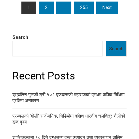
Posts
1
2
…
255
Next
pagination
Search
Search
Recent Posts
ब्रह्मलिन गुरुजी श्री १०८ वृजदासजी महाराजको प्रथम वार्षिक तिथिमा
प्रतिमा अनावरण
प्रज्वलको ‘गोली’ सार्वजनिक, भिडियोमा दक्षिण भारतीय चलचित्र शैलीको
द्वन्द दृश्य
शान्तिकुञ्जमा १० दिने दुग्धजन्य वस्तु उत्पादन तथा व्यवस्थापन तालिम