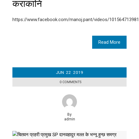
कराकानि
https://www.facebook.com/manoj.pant/videos/10156471398
Read More
JUN
22
2019
0 COMMENTS
By
admin