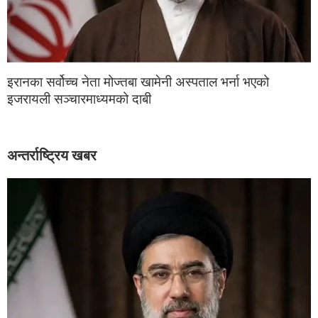
इरानका सर्वोच्च नेता मोज्तबा खामेनी अस्पताल भर्ना भएको
इजरायली सञ्चारमाध्यमको दाबी
अन्तर्राष्ट्रिय खबर