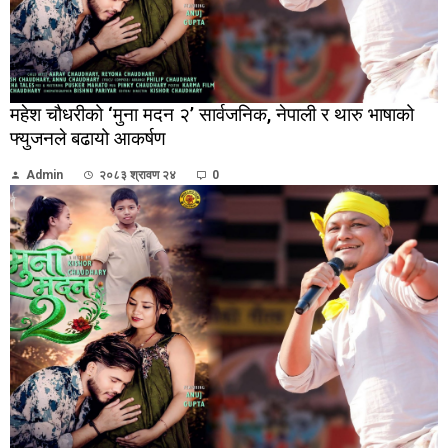
महेश चौधरीको ‘मुना मदन २’ सार्वजनिक, नेपाली र थारु भाषाको
फ्युजनले बढायो आकर्षण
Admin
२०८३ श्रावण २४
0