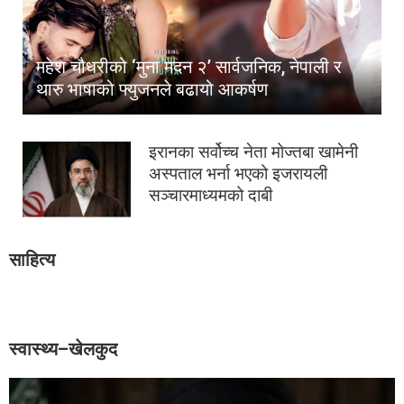
महेश चौधरीको ‘मुना मदन २’ सार्वजनिक, नेपाली र
थारु भाषाको फ्युजनले बढायो आकर्षण
इरानका सर्वोच्च नेता मोज्तबा खामेनी
अस्पताल भर्ना भएको इजरायली
सञ्चारमाध्यमको दाबी
साहित्य
स्वास्थ्य–खेलकुद