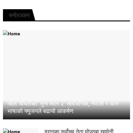
मनोरञ्जन
महेश चौधरीको ‘मुना मदन २’ सार्वजनिक, नेपाली र थारु
भाषाको फ्युजनले बढायो आकर्षण
इरानका सर्वोच्च नेता मोज्तबा खामेनी