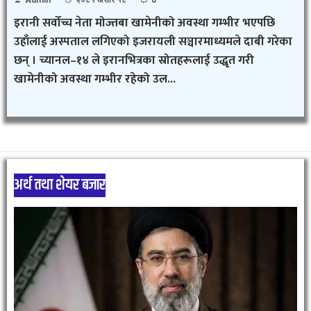
Admin
२०८१ असार १८
0
इरानी सर्वोच्च नेता मोज्तबा खामेनीको अवस्था गम्भीर भएपछि
उहाँलाई अस्पताल लगिएको इजरायली सञ्चारमाध्यमले दाबी गरेका
छन् । च्यानल–१४ ले इरानभित्रका स्रोतहरूलाई उद्धृत गरी
खामेनीको अवस्था गम्भीर रहेको उल...
अर्थ तथा शेयर बजार