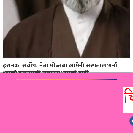
इरानका सर्वोच्च नेता मोज्तबा खामेनी अस्पताल भर्ना
भएको इजरायली सञ्चारमाध्यमको दाबी