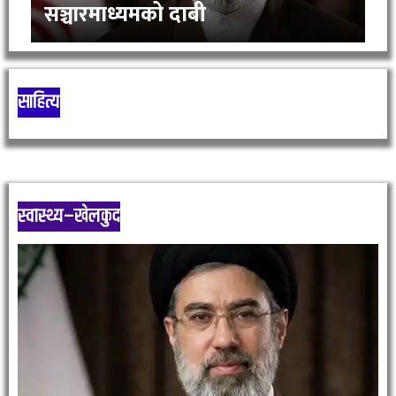
सञ्चारमाध्यमको दाबी
साहित्य
स्वास्थ्य–खेलकुद