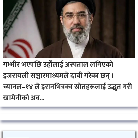
इरानी सर्वोच्च नेता मोज्तबा खामेनीको अवस्था
गम्भीर भएपछि उहाँलाई अस्पताल लगिएको
इजरायली सञ्चारमाध्यमले दाबी गरेका छन् ।
च्यानल–१४ ले इरानभित्रका स्रोतहरूलाई उद्धृत गरी
खामेनीको अव...