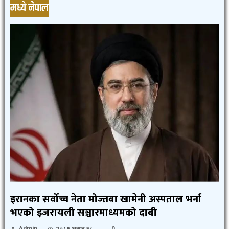
मध्ये नेपाल
इरानका सर्वोच्च नेता मोज्तबा खामेनी अस्पताल भर्ना
भएको इजरायली सञ्चारमाध्यमको दाबी